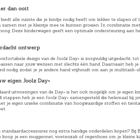
er dan ooit
biedt alle ruimte die je kindje nodig heeft om lekker te slapen of t
amen met je kleintje mee te kunnen groeien. In combinatie met he
hoog. Deze kinderwagen geeft een optimale ondersteuning aan het
ordacht ontwerp
mfortabele design van de Joolz Day+ is zorgvuldig uitgedacht, tot 
assen naar jouw wensen met slechts één hand. Daarnaast heb je
nd nodig, zodat je je andere hand vrijhoudt om aan je multitask-sk
w eigen Joolz Day+
daard uitvoeringen van de Day+ is het ook mogelijk om je eigen 
s 4 stappen heb je een Joolz Day+ samengesteld die helemaal bij jou
et je eigen unieke combinatie van hoogwaardige stoffen en tienta
et.
e standaardaccessoires nog extra handige onderdelen kopen? Bij B
Zo koop je een muggennet, voetenzak of regenhoes om je kleine ka