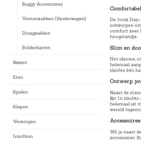
Buggy Accessoires
Comfortabel
Voetenzakken (Kinderwagen)
De Joolz Day+ 
ontworpen om s
comfort zeer 
Draagzakken
hoogstandje.
Bolderkarren
Slim en do
Het slimme, co
Reizen
helemaal aanp
slechts één ha
Eten
Ontwerp jou
Spelen
Naast de stan
lijn
. In slecht
helemaal uit m
Slapen
wereld tegemo
Accessoires
Verzorgen
Wil je naast d
Inrichten
accessoires. 