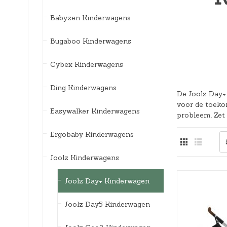
Bedlades
Loopstoelen/-wagens
Kledingaccessoires
Badspeelgoed*
Ergobaby Kinderwagens
Babyzen Kinderwagens
Uitvalbeveiliging
Twee-/Driewielers
Zwemkleding
Joolz Kinderwagens
Bugaboo Kinderwagens
Lattenbodems
Rammelaars en bijtringen
Pyjama's
Maxi-Cosi Kinderwagens
Cybex Kinderwagens
Speelgoedkisten
Slaapzakken
Nuna Kinderwagens
Ding Kinderwagens
De Joolz Day+ 
Speelkleden en gyms
Badjassen
Quax Kinderwagens
voor de toeko
Easywalker Kinderwagens
probleem. Zet 
Stokke Kinderwagens
Ergobaby Kinderwagens
UPPAbaby Kinderwagens
Joolz Kinderwagens
Joolz Day+ Kinderwagen
Joolz Day5 Kinderwagen