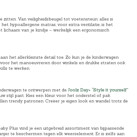
e zitten. Van veiligheidsbeugel tot voetensteun: alles is
t hypoallergene matras, voor extra ventilatie, is het
 lichaam van je kindje – werkelijk een ergonomisch
aan het allerkleinste detail toe. Zo kun je de kinderwagen
 voor het manoeuvreren door winkels en drukke straten ook
ills te werken.
kinderwagen te ontwerpen met de
Joolz Day+ “Style it yourself”
w stijl past. Kies een kleur voor het onderstel of pak
llen trendy patronen. Creëer je eigen look en wandel trots de
aby Plus vind je een uitgebreid assortiment van bijpassende
njer te beschermen tegen elk weerselement. Er is zelfs aan