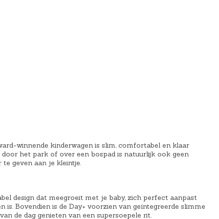
award-winnende kinderwagen is slim, comfortabel en klaar
door het park of over een bospad is natuurlijk ook geen
te geven aan je kleintje.
abel design dat meegroeit met je baby, zich perfect aanpast
n is. Bovendien is de Day+ voorzien van geïntegreerde slimme
 van de dag genieten van een supersoepele rit.