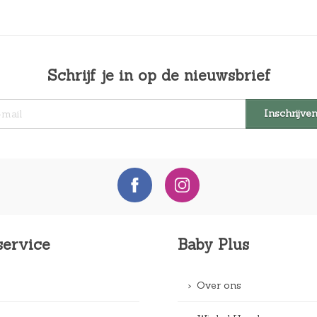
€
2
3
,
Schrijf je in op de nieuwsbrief
9
9
.
service
Baby Plus
Over ons