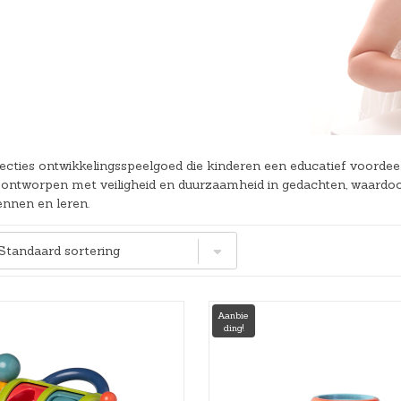
Hoeslakens
Matrasbeschermers
Slaapzakken en inbakeren
lecties ontwikkelingsspeelgoed die kinderen een educatief voordeel 
s ontworpen met veiligheid en duurzaamheid in gedachten, waardo
ennen en leren.
Aanbie
ding!