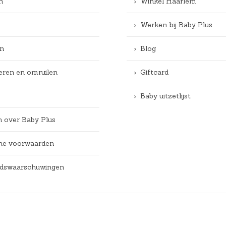
n
Winkel Haarlem
Werken bij Baby Plus
n
Blog
eren en omruilen
Giftcard
Baby uitzetlijst
n over Baby Plus
e voorwaarden
eidswaarschuwingen