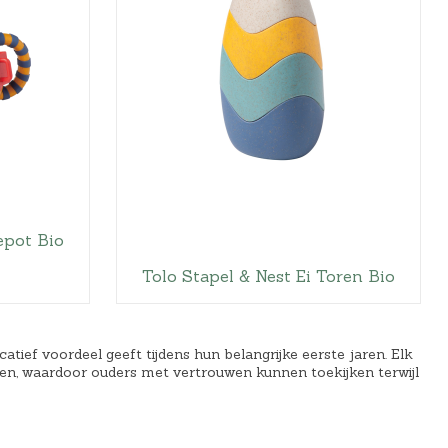
p
r
i
j
s
i
s
:
€
epot Bio
2
0
Tolo Stapel & Nest Ei Toren Bio
,
0
0
tief voordeel geeft tijdens hun belangrijke eerste jaren. Elk
.
ten, waardoor ouders met vertrouwen kunnen toekijken terwijl