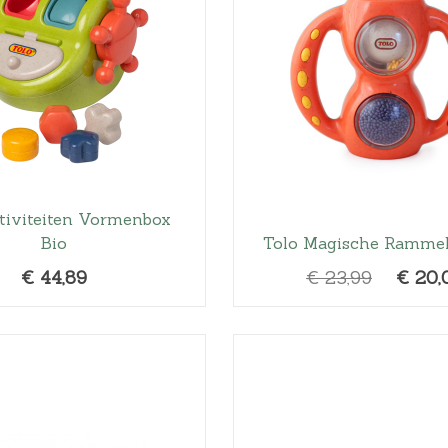
tiviteiten Vormenbox
Bio
Tolo Magische Rammel
O
€
44,89
€
23,99
€
20,
o
r
s
p
r
o