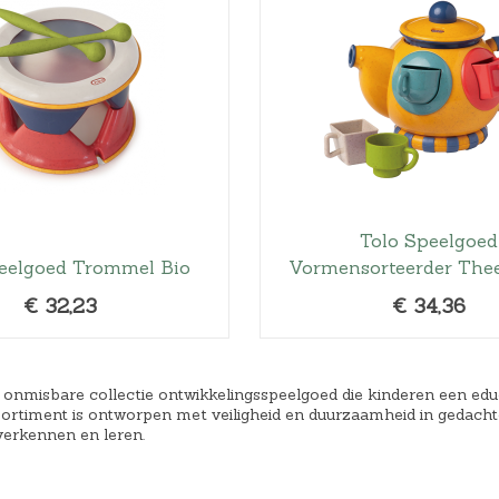
n
k
e
l
i
j
k
e
Tolo Speelgoed
p
eelgoed Trommel Bio
Vormensorteerder The
r
i
€
32,23
€
34,36
j
s
w
 onmisbare collectie ontwikkelingsspeelgoed die kinderen een educa
a
ssortiment is ontworpen met veiligheid en duurzaamheid in gedach
verkennen en leren.
s
: