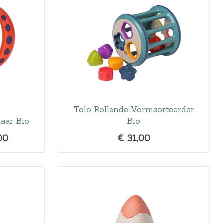
Tolo Rollende Vormsorteerder
aar Bio
Bio
H
00
€
31,00
u
i
d
i
g
e