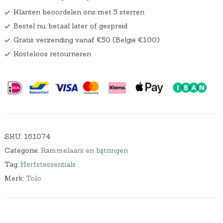
w
0
Klanten beoordelen ons met 5 sterren
a
.
Bestel nu, betaal later of gespreid
s
:
Gratis verzending vanaf €50 (België €100)
€
Kosteloos retourneren
2
3
,
9
9
.
SKU:
161074
Categorie:
Rammelaars en bijtringen
Tag:
Herfstessentials
Merk:
Tolo