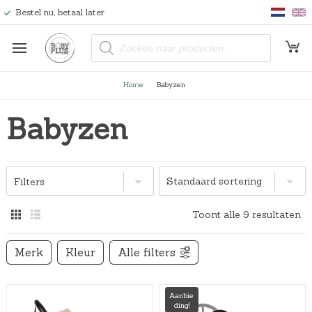
Bestel nu, betaal later
P
r
o
d
u
Home
Babyzen
c
t
e
Babyzen
n
z
o
e
k
e
n
Filters
Toont alle 9 resultaten
Merk
Kleur
Alle filters
Aanbie
ding!