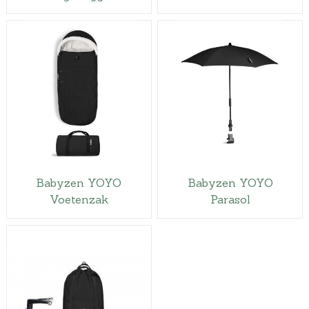
6
9
,
0
0
.
Babyzen YOYO
Babyzen YOYO
Voetenzak
Parasol