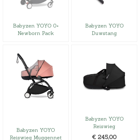
k
r
e
i
l
j
Babyzen YOYO 0+
Babyzen YOYO
i
s
Newborn Pack
Duwstang
j
i
k
s
e
:
p
€
r
6
i
0
j
,
s
0
w
0
a
.
s
Babyzen YOYO
:
Reiswieg
Babyzen YOYO
€
€
245,00
Reiswieg Muggennet