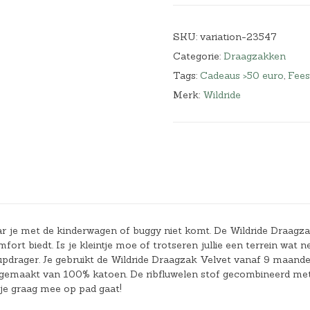
SKU:
variation-23547
Categorie:
Draagzakken
Tags:
Cadeaus >50 euro
,
Fee
Merk:
Wildride
aar je met de kinderwagen of buggy niet komt. De Wildride Draagz
rt biedt. Is je kleintje moe of trotseren jullie een terrein wat n
 heupdrager. Je gebruikt de Wildride Draagzak Velvet vanaf 9 maand
 is gemaakt van 100% katoen. De ribfluwelen stof gecombineerd me
 je graag mee op pad gaat!