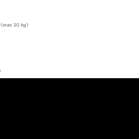
(max. 20 kg.)
g