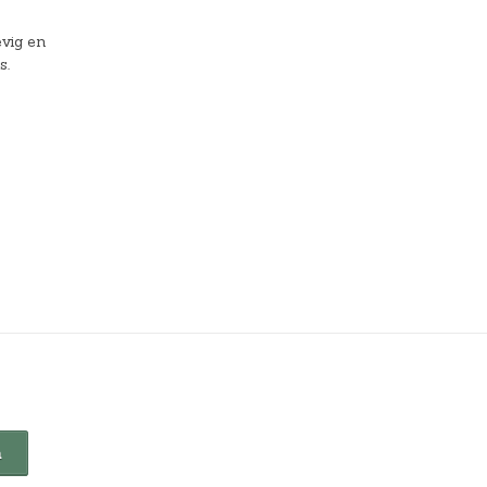
evig en
s.