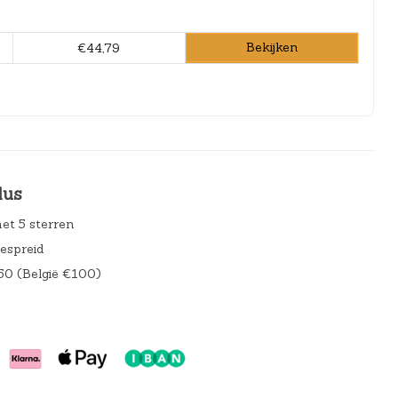
Bekijken
€44,79
lus
et 5 sterren
gespreid
50 (België €100)