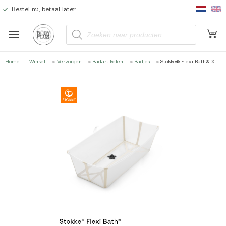
Bestel nu, betaal later
P
r
o
d
u
Home
Winkel
»
Verzorgen
»
Badartikelen
»
Badjes
»
Stokke® Flexi Bath® XL
c
t
e
n
z
o
e
k
e
n