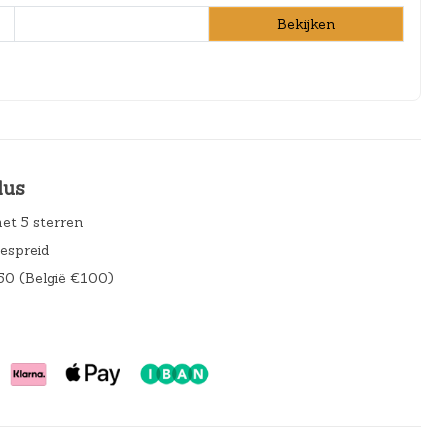
Bekijken
lus
et 5 sterren
gespreid
50 (België €100)