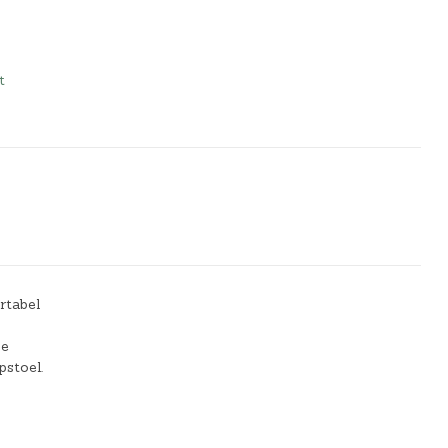
t
rtabel
je
pstoel.