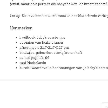
jezelf, maar ook perfect als babyshower- of kraamcadeau!
Let op: Dit invulboek is uitsluitend in het Nederlands verkri
Kenmerken
invulboek baby’s eerste jaar
voorzien van leuke vragen
afmetingen: 21,7×21,7×0,17 cm.
bindwijze: gebonden, stevig linnen kaft
aantal pagina’s: 96
taal: Nederlands
bundel waardevolle herinneringen van je baby’s eerst