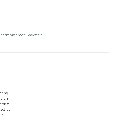
eestmomenten
,
Valentijn
ring.
te en
orden.
lichés
or