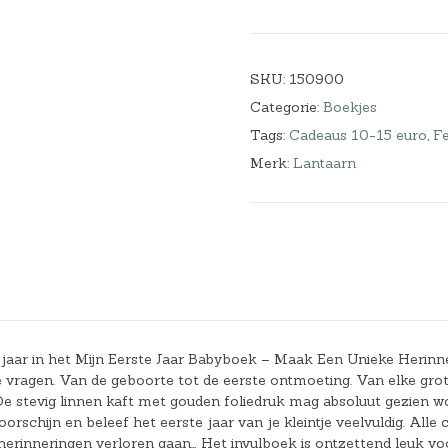
SKU:
150900
Categorie:
Boekjes
Tags:
Cadeaus 10-15 euro
,
F
Merk:
Lantaarn
 jaar in het Mijn Eerste Jaar Babyboek – Maak Een Unieke Herinne
uke vragen. Van de geboorte tot de eerste ontmoeting. Van elke gro
. De stevig linnen kaft met gouden foliedruk mag absoluut gezien w
rschijn en beleef het eerste jaar van je kleintje veelvuldig. Alle c
le herinneringen verloren gaan… Het invulboek is ontzettend leuk vo