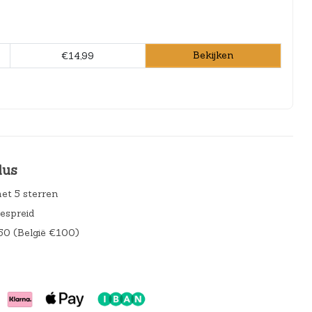
Bekijken
€14,99
lus
et 5 sterren
gespreid
50 (België €100)