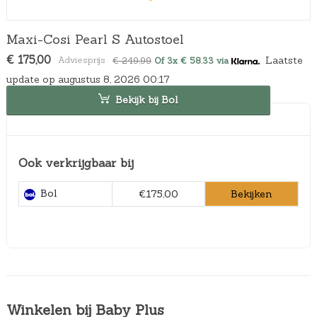
Maxi-Cosi Pearl S Autostoel
O
H
€
175,00
Laatste
€
249,99
Of 3x € 58.33 via
o
u
update op augustus 8, 2026 00:17
r
i
s
d
Bekijk bij Bol
p
i
r
g
o
e
n
p
Ook verkrijgbaar bij
k
r
e
i
l
j
Bol
Bekijken
€175,00
i
s
j
i
k
s
e
:
p
€
r
1
i
7
j
5
Winkelen bij Baby Plus
s
,