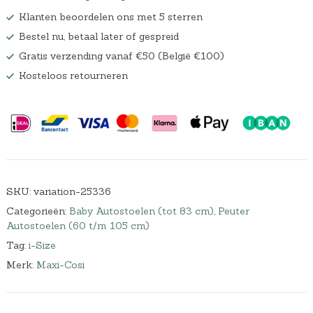
w
0
Klanten beoordelen ons met 5 sterren
a
0
Bestel nu, betaal later of gespreid
s
.
:
Gratis verzending vanaf €50 (België €100)
€
Kosteloos retourneren
2
4
9
,
9
9
.
SKU:
variation-25336
Categorieën:
Baby Autostoelen (tot 83 cm)
,
Peuter
Autostoelen (60 t/m 105 cm)
Tag:
i-Size
Merk:
Maxi-Cosi