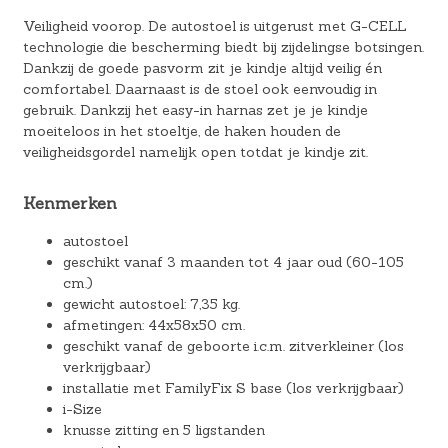
Veiligheid voorop. De autostoel is uitgerust met G-CELL
technologie die bescherming biedt bij zijdelingse botsingen.
Dankzij de goede pasvorm zit je kindje altijd veilig én
comfortabel. Daarnaast is de stoel ook eenvoudig in
gebruik. Dankzij het easy-in harnas zet je je kindje
moeiteloos in het stoeltje, de haken houden de
veiligheidsgordel namelijk open totdat je kindje zit.
Kenmerken
autostoel
geschikt vanaf 3 maanden tot 4 jaar oud (60-105
cm.)
gewicht autostoel: 7,35 kg.
afmetingen: 44x58x50 cm.
geschikt vanaf de geboorte i.c.m. zitverkleiner (los
verkrijgbaar)
installatie met FamilyFix S base (los verkrijgbaar)
i-Size
knusse zitting en 5 ligstanden