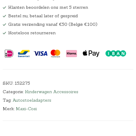
w
9
Klanten beoordelen ons met 5 sterren
a
.
Bestel nu, betaal later of gespreid
s
:
Gratis verzending vanaf €50 (België €100)
€
Kosteloos retourneren
4
4
,
9
9
.
SKU:
152275
Categorie:
Kinderwagen Accessoires
Tag:
Autostoeladapters
Merk:
Maxi-Cosi