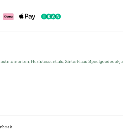
eestmomenten
,
Herfstessentials
,
Sinterklaas Speelgoedboekje
enboek