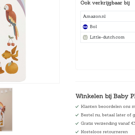
Ook verkrijgbaar bij
Hoeslakens
Amazon.nl
Matrasbeschermers
Bol
Slaapzakken en inbakeren
Little-dutch.com
Winkelen bij Baby P
Klanten beoordelen ons m
Bestel nu, betaal later of 
Gratis verzending vanaf €
Kosteloos retourneren