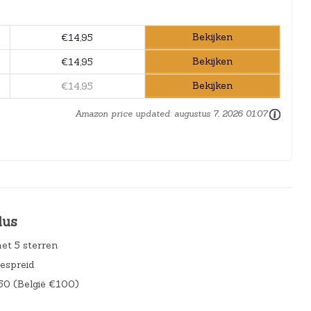
Bekijken
€14,95
Bekijken
€14,95
Bekijken
€14,95
Amazon price updated:
augustus 7, 2026 01:07
lus
et 5 sterren
gespreid
50 (België €100)