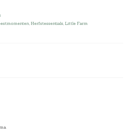
s
eestmomenten
,
Herfstessentials
,
Little Farm
e
ema.