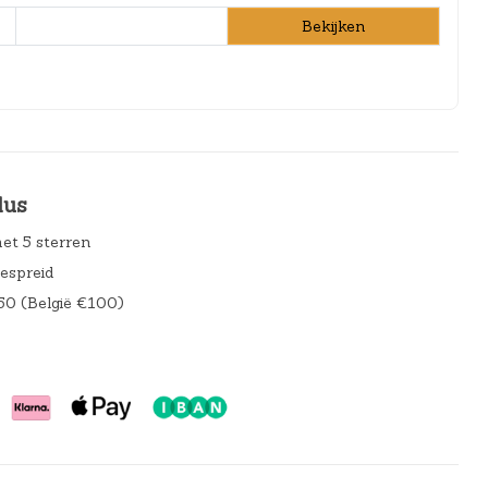
Bekijken
lus
et 5 sterren
gespreid
50 (België €100)