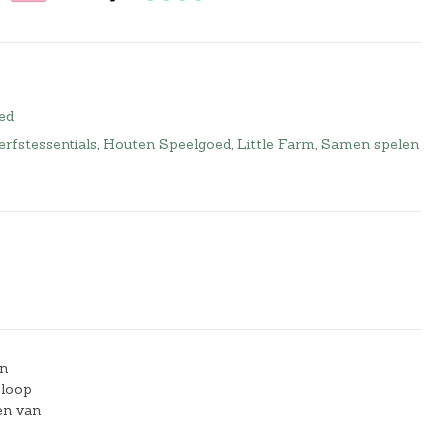
ed
rfstessentials
,
Houten Speelgoed
,
Little Farm
,
Samen spelen
en
 loop
en van