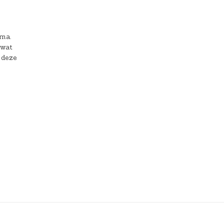
ema.
 wat
 deze