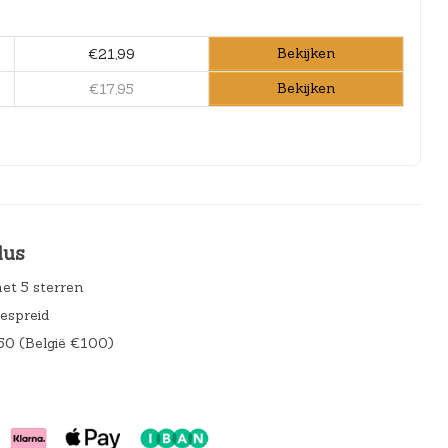
Bekijken
€21,99
Bekijken
€17,95
lus
et 5 sterren
gespreid
50 (België €100)