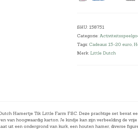
SKU:
158751
Categorie:
Activiteitsspeelgo
Tags:
Cadeaus 15-20 euro
,
He
Merk:
Little Dutch
le Dutch Hamertje Tik Little Farm FSC. Deze prachtige set bevat e
n van hoogwaardig karton. Je kindje kan zijn verbeelding de vrije
staat uit een ondergrond van kurk, een houten hamer, diverse figur