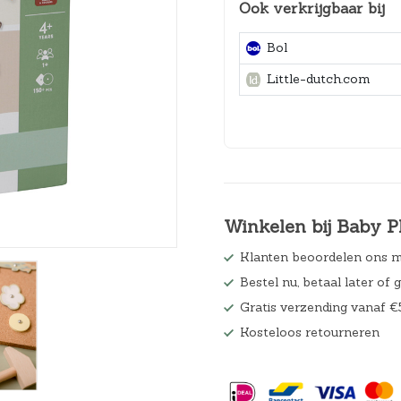
Ook verkrijgbaar bij
Hoeslakens
Bol
Matrasbeschermers
Little-dutch.com
Slaapzakken en inbakeren
Winkelen bij Baby P
Klanten beoordelen ons m
Bestel nu, betaal later of 
Gratis verzending vanaf €
Kosteloos retourneren