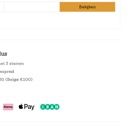
Bekijken
lus
et 5 sterren
gespreid
50 (België €100)