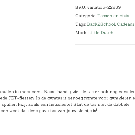
SKU:
variation-22889
Categorie:
Tassen en etuis
Tags:
Back2School
,
Cadeaus
Merk:
Little Dutch
pullen in meeneemt. Naast handig, ziet de tas er ook nog eens leuk
clede PET-flessen. In de gymtas is genoeg ruimte voor gymkleren 
pullen kwijt zoals een fietssleutel. Sluit de tas met de dubbele
en weet dat deze gave tas van jouw kleintje is!