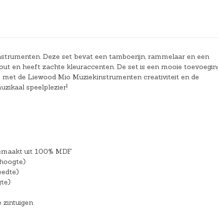
strumenten. Deze set bevat een tamboerijn, rammelaar en een
ut en heeft zachte kleuraccenten. De set is een mooie toevoegin
 je met de Liewood Mio Muziekinstrumenten creativiteit en de
uzikaal speelplezier!
gemaakt uit 100% MDF
(hoogte)
eedte)
gte)
e zintuigen