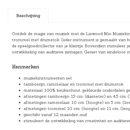
Beschrijving
Ontdek de magie van muziek met de Liewood Mio Muziekin
trommel met drumstok. Ieder instrument is gemaakt van ho
de speelgoedcollectie van je kleintje. Bovendien stimuleer
ontwikkeling van auditieve zintuigen. Geniet van eindeloos m
Kenmerken
muziekinstrumenten set
tamboerijn, rammelaar en trommel met drumstok
materiaal: 100% beukenhout, gekleurde onderdelen 
afmetingen tamboerijn: 15 cm. (diameter) en 4,5 cm. 
afmetingen rammelaar: 10 cm. (hoogte) en 5 cm. (br
afmetingen trommel: 10 cm. (hoogte) en 11 cm. (len
geschikt vanaf 12 maanden oud
stimuleert de ontwikkeling van creativiteit en auditiev