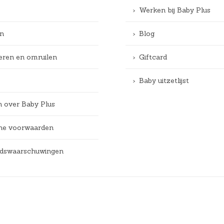
Werken bij Baby Plus
n
Blog
eren en omruilen
Giftcard
Baby uitzetlijst
n over Baby Plus
e voorwaarden
eidswaarschuwingen