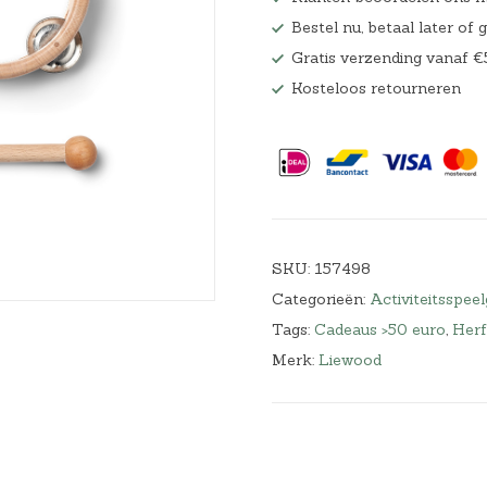
Hoeslakens
Bestel nu, betaal later of 
Gratis verzending vanaf €
Matrasbeschermers
Kosteloos retourneren
Slaapzakken en inbakeren
SKU:
157498
Categorieën:
Activiteitsspee
Tags:
Cadeaus >50 euro
,
Herf
Merk:
Liewood