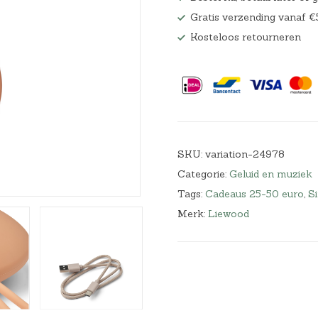
Hoeslakens
Gratis verzending vanaf €
Kosteloos retourneren
Matrasbeschermers
Slaapzakken en inbakeren
SKU:
variation-24978
Categorie:
Geluid en muziek
Tags:
Cadeaus 25-50 euro
,
S
Merk:
Liewood