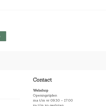
Contact
Webshop
Openingstijden
ma t/m vr 09.30 – 17.00
za t/m zo gesloten