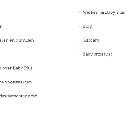
Werken bij Baby Plus
n
Blog
eren en omruilen
Giftcard
Baby uitzetlijst
n over Baby Plus
e voorwaarden
eidswaarschuwingen