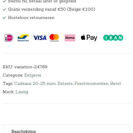
Bestel nu, betaal later of gespreid
Gratis verzending vanaf €50 (België €100)
Kosteloos retourneren
SKU:
variation-24789
Categorie:
Eetgerei
Tags:
Cadeaus 20-25 euro
,
Eetsets
,
Feestmomenten
,
Kerst
Merk:
Lässig
Beschrijving