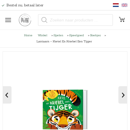
Bestel nu, betaal later
P
r
o
d
u
Home
Winkel
»
Spelen
»
Speelgoed
»
Boekjes
»
c
t
Lantaarn – Kietel En Kriebel Een Tijger
e
n
z
o
e
k
e
n