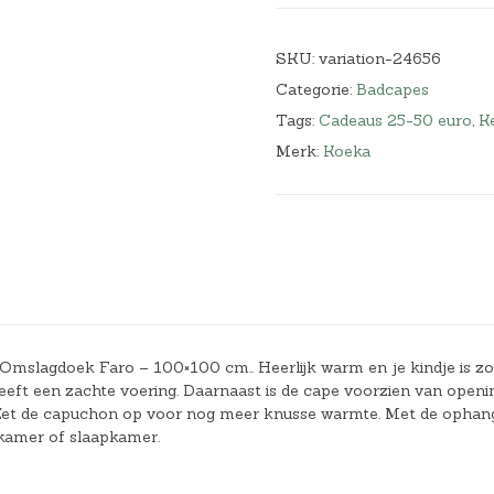
SKU:
variation-24656
Categorie:
Badcapes
Tags:
Cadeaus 25-50 euro
,
K
Merk:
Koeka
Omslagdoek Faro – 100×100 cm.. Heerlijk warm en je kindje is zo
eft een zachte voering. Daarnaast is de cape voorzien van openi
. Zet de capuchon op voor nog meer knusse warmte. Met de ophan
kamer of slaapkamer.