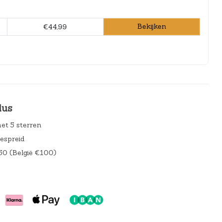
Bekijken
€44,99
lus
et 5 sterren
gespreid
50 (België €100)