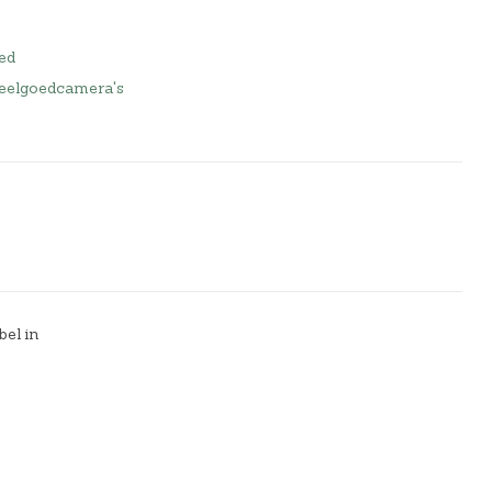
ed
eelgoedcamera's
el in