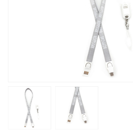
Bedlades
Loopstoelen/-wagens
Kledingaccessoires
Badspeelgoed*
Ergobaby Kinderwagens
Uitvalbeveiliging
Twee-/Driewielers
Zwemkleding
Joolz Kinderwagens
Lattenbodems
Rammelaars en bijtringen
Pyjama's
Maxi-Cosi Kinderwagens
Speelgoedkisten
Slaapzakken
Nuna Kinderwagens
Speelkleden en gyms
Badjassen
Quax Kinderwagens
Stokke Kinderwagens
UPPAbaby Kinderwagens