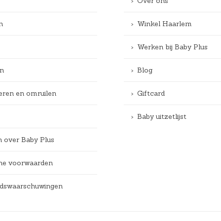
Over ons
n
Winkel Haarlem
Werken bij Baby Plus
n
Blog
eren en omruilen
Giftcard
Baby uitzetlijst
n over Baby Plus
e voorwaarden
eidswaarschuwingen