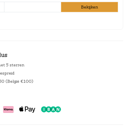
Bekijken
lus
et 5 sterren
gespreid
50 (België €100)