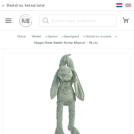
Bestel nu, betaal later
P
r
o
d
u
Home
Winkel
»
Spelen
»
Speelgoed
»
Geluid en muziek
»
c
t
Happy Horse Rabbit Richie Musical – 34 cm.
e
n
z
o
e
k
e
n