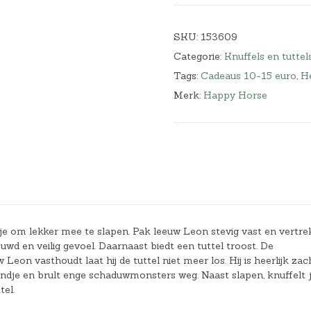
SKU:
153609
Categorie:
Knuffels en tuttel
Tags:
Cadeaus 10-15 euro
,
He
Merk:
Happy Horse
e om lekker mee te slapen. Pak leeuw Leon stevig vast en vertre
d en veilig gevoel. Daarnaast biedt een tuttel troost. De
eon vasthoudt laat hij de tuttel niet meer los. Hij is heerlijk zac
ndje en brult enge schaduwmonsters weg. Naast slapen, knuffelt 
el.