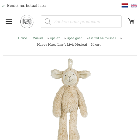
Bestel nu, betaal later
P
r
o
d
u
Home
Winkel
»
Spelen
»
Speelgoed
»
Geluid en muziek
»
c
t
Happy Horse Lamb Livio Musical – 34 cm.
e
n
z
o
e
k
e
n