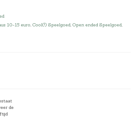
ed
us 10-15 euro
,
Cool(!) Speelgoed
,
Open ended Speelgoed
,
estaat
ceer de
tijd