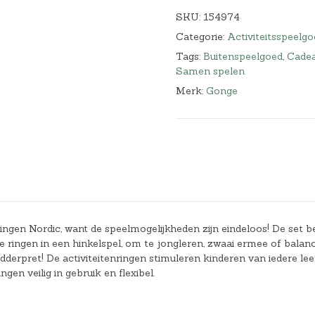
SKU:
154974
Categorie:
Activiteitsspeelgo
Tags:
Buitenspeelgoed
,
Cadea
Samen spelen
Merk:
Gonge
ingen Nordic, want de speelmogelijkheden zijn eindeloos! De set b
te ringen in een hinkelspel, om te jongleren, zwaai ermee of balan
dderpret! De activiteitenringen stimuleren kinderen van iedere leef
en veilig in gebruik en flexibel.