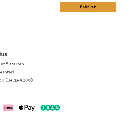
Bekijken
lus
et 5 sterren
gespreid
50 (België €100)