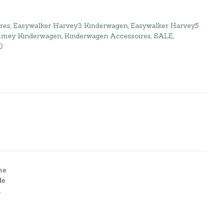
res
,
Easywalker Harvey3 Kinderwagen
,
Easywalker Harvey5
mmey Kinderwagen
,
Kinderwagen Accessoires
,
SALE
,
)
me
de
n