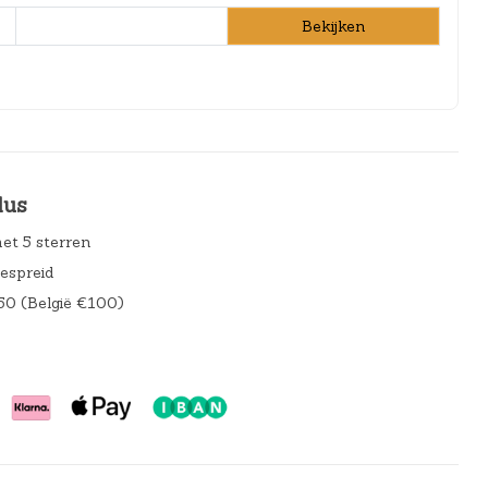
Bekijken
lus
et 5 sterren
gespreid
50 (België €100)