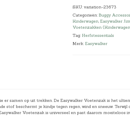
SKU:
variation-23673
Categorieën:
Buggy Accessoi
Kinderwagen
,
Easywalker Ji
Voetenzakken (Kinderwagen
Tag:
Herfstessentials
Merk:
Easywalker
llie er samen op uit trekken. De Easywalker Voetenzak is het ultie
e stof beschermt je kindje tegen regen, wind en sneeuw. Terwijl 
 Easywalker Voetenzak is universeel en past daarom moeiteloos i