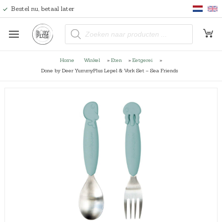
Bestel nu, betaal later
P
r
o
d
u
Home
Winkel
»
Eten
»
Eetgerei
»
c
t
Done by Deer YummyPlus Lepel & Vork Set – Sea Friends
e
n
z
o
e
k
e
n