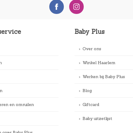
service
Baby Plus
Over ons
n
Winkel Haarlem
Werken bij Baby Plus
n
Blog
eren en omruilen
Giftcard
Baby uitzetlijst
n over Baby Plus