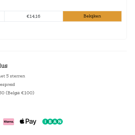
Bekijken
€14,16
lus
et 5 sterren
gespreid
50 (België €100)