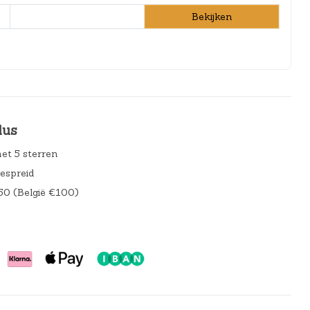
Bekijken
lus
et 5 sterren
gespreid
50 (België €100)