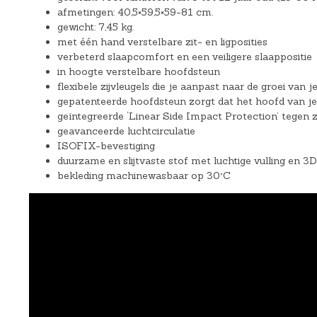
afmetingen: 40,5×59,5×59-81 cm.
gewicht: 7,45 kg.
met één hand verstelbare zit- en ligposities
verbeterd slaapcomfort en een veiligere slaappositie
in hoogte verstelbare hoofdsteun
flexibele zijvleugels die je aanpast naar de groei van j
gepatenteerde hoofdsteun zorgt dat het hoofd van je k
geïntegreerde ‘Linear Side Impact Protection’ tegen z
geavanceerde luchtcirculatie
ISOFIX-bevestiging
duurzame en slijtvaste stof met luchtige vulling en 
bekleding machinewasbaar op 30°C