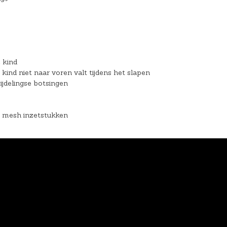
e kind
ind niet naar voren valt tijdens het slapen
ijdelingse botsingen
3D mesh inzetstukken