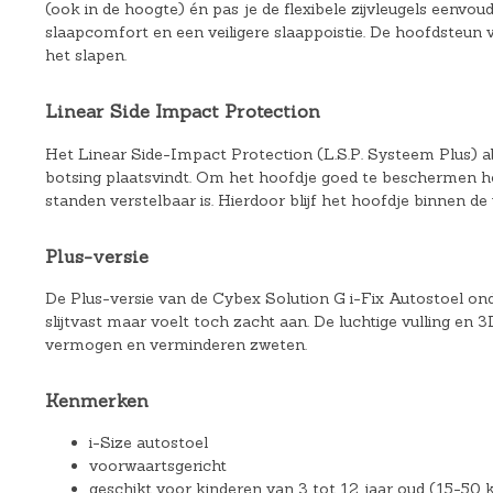
(ook in de hoogte) én pas je de flexibele zijvleugels eenvou
slaapcomfort en een veiligere slaappoistie. De hoofdsteun 
het slapen.
Linear Side Impact Protection
Het Linear Side-Impact Protection (L.S.P. Systeem Plus) a
botsing plaatsvindt. Om het hoofdje goed te beschermen he
standen verstelbaar is. Hierdoor blijf het hoofdje binnen de v
Plus-versie
De Plus-versie van de Cybex Solution G i-Fix Autostoel onde
slijtvast maar voelt toch zacht aan. De luchtige vulling e
vermogen en verminderen zweten.
Kenmerken
i-Size autostoel
voorwaartsgericht
geschikt voor kinderen van 3 tot 12 jaar oud (15-50 k