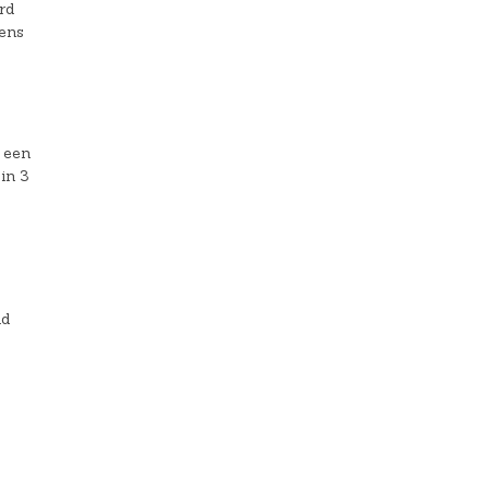
rd
dens
 een
in 3
nd