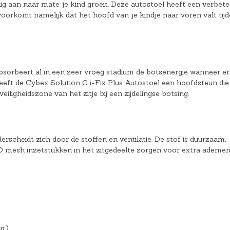
dig aan naar mate je kind groeit. Deze autostoel heeft een verbete
voorkomt namelijk dat het hoofd van je kindje naar voren valt tij
bsorbeert al in een zeer vroeg stadium de botsenergie wanneer er
eft de Cybex Solution G i-Fix Plus Autostoel een hoofdsteun die 
eiligheidszone van het zitje bij een zijdelingse botsing.
rscheidt zich door de stoffen en ventilatie. De stof is duurzaam,
n 3D mesh inzetstukken in het zitgedeelte zorgen voor extra ademe
g.)