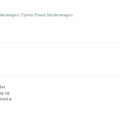
nderwagen
,
Cybex Priam Kinderwagen
Het
ig op
rmd is.