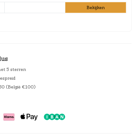
Bekijken
lus
et 5 sterren
gespreid
50 (België €100)