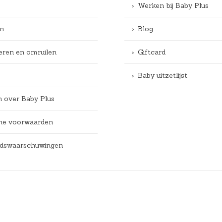
Werken bij Baby Plus
n
Blog
eren en omruilen
Giftcard
Baby uitzetlijst
n over Baby Plus
e voorwaarden
eidswaarschuwingen