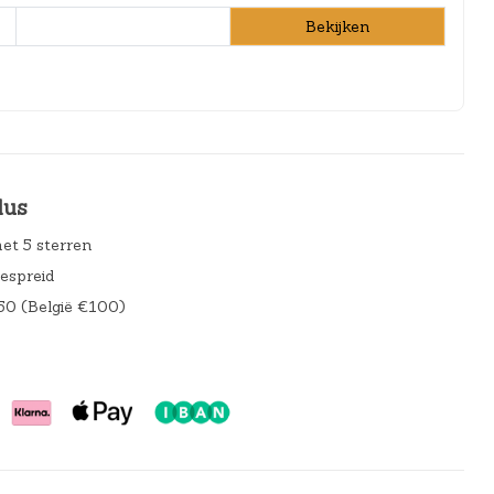
Bekijken
lus
et 5 sterren
gespreid
50 (België €100)