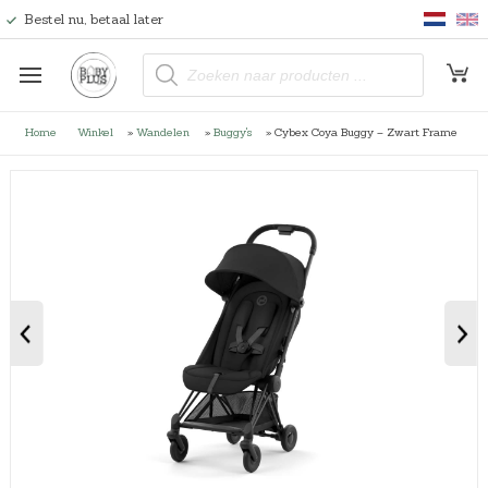
Bestel nu, betaal later
P
r
o
d
u
Home
Winkel
»
Wandelen
»
Buggy's
»
Cybex Coya Buggy – Zwart Frame
c
t
e
n
z
o
e
k
e
n