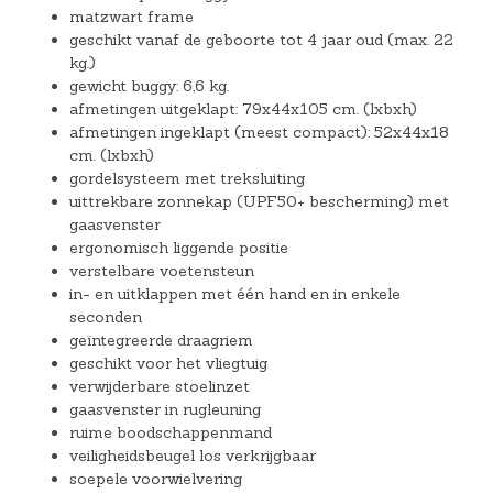
matzwart frame
geschikt vanaf de geboorte tot 4 jaar oud (max. 22
kg.)
gewicht buggy: 6,6 kg.
afmetingen uitgeklapt: 79x44x105 cm. (lxbxh)
afmetingen ingeklapt (meest compact): 52x44x18
cm. (lxbxh)
gordelsysteem met treksluiting
uittrekbare zonnekap (UPF50+ bescherming) met
gaasvenster
ergonomisch liggende positie
verstelbare voetensteun
in- en uitklappen met één hand en in enkele
seconden
geïntegreerde draagriem
geschikt voor het vliegtuig
verwijderbare stoelinzet
gaasvenster in rugleuning
ruime boodschappenmand
veiligheidsbeugel los verkrijgbaar
soepele voorwielvering