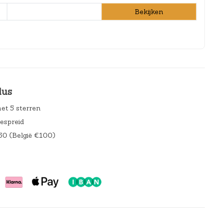
Bekijken
lus
et 5 sterren
gespreid
50 (België €100)