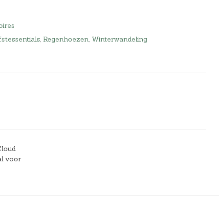
oires
stessentials
,
Regenhoezen
,
Winterwandeling
Cloud
l voor