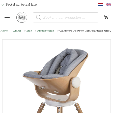
Bestel nu, betaal later
P
r
o
d
u
Home
Winkel
»
Eten
»
Kinderstoelen
»
Childhome Newborn Comfortkussen Jersey
c
t
e
n
z
o
e
k
e
n