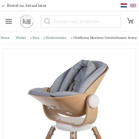
Bestel nu, betaal later
P
r
o
d
u
Home
Winkel
»
Eten
»
Kinderstoelen
»
Childhome Newborn Comfortkussen Jersey
c
t
e
n
z
o
e
k
e
n