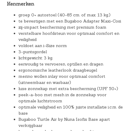
Kenmerken
groep 0+ autostoel (40-85 cm. of max. 13 kg.)
te bevestigen met een Bugaboo Adapter Maxi-Cosi
zij-impact bescherming met premium foam
verstelbare hoofdsteun voor optimaal comfort en
veiligheid
voldoet aan i-Size norm
3-puntsgordel
lichtgewicht: 3 kg.
eenvoudig te vervoeren, optillen en dragen
ergonomische leatherlook draagbeugel
merino wollen inlay voor optimaal comfort
(uitneembaar en wasbaar)
luxe zonnekap met extra bescherming (UPF 50+)
peek-a-boo met mesh in de zonnekap voor
optimale luchtstroom
optimale veiligheid en 100% juiste installatie i.c.m. de
base
Bugaboo Turtle Air by Nuna Isofix Base apart
verkrijgbaar