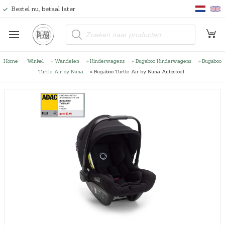
Bestel nu, betaal later
P
r
o
d
u
Home
Winkel
»
Wandelen
»
Kinderwagens
»
Bugaboo Kinderwagens
»
Bugaboo
c
t
Turtle Air by Nuna
»
Bugaboo Turtle Air by Nuna Autostoel
e
n
z
o
e
k
e
n