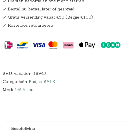
Klanten beoordelen ons met 5 sterren
a
.
Bestel nu, betaal later of gespreid
s
:
Gratis verzending vanaf €50 (België €100)
€
Kosteloos retourneren
5
9
,
9
9
.
SKU:
variation-18945
Categorieën:
Badjes
,
SALE
Merk:
bébé-jou
Beschrijving