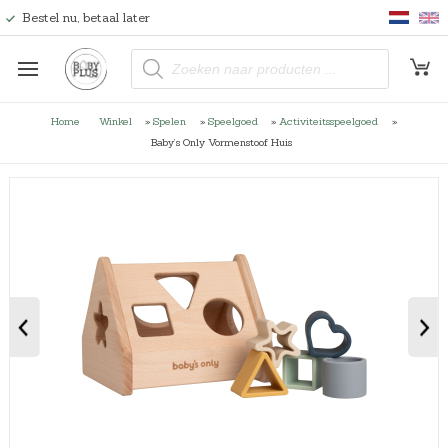
Bestel nu, betaal later
P
r
o
d
u
Home
Winkel
»
Spelen
»
Speelgoed
»
Activiteitsspeelgoed
»
c
t
Baby’s Only Vormenstoof Huis
e
n
z
o
e
k
e
n