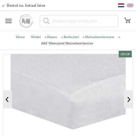
Bestel nu, betaal later
P
r
o
d
u
Home
Winkel
»
Slapen
»
Bedtextiel
»
Matrasbeschermers
»
c
t
ABZ Waterproof Matrasbeschermer
e
n
OP=OP
z
o
e
k
e
n