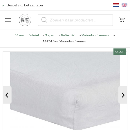
Bestel nu, betaal later
P
r
o
d
u
Home
Winkel
»
Slapen
»
Bedtextiel
»
Matrasbeschermers
»
c
t
ABZ Molton Matrasbeschermer
e
n
OP=OP
z
o
e
k
e
n