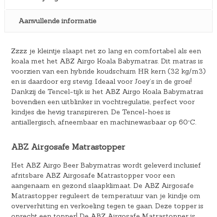
Aanvullende informatie
Zzzz je kleintje slaapt net zo lang en comfortabel als een
koala met het ABZ Airgo Koala Babymatras. Dit matras is
voorzien van een hybride koudschuim HR kern (32 kg/m3)
en is daardoor erg stevig. Ideaal voor Joey’s in de groei!
Dankzij de Tencel-tijk is het ABZ Airgo Koala Babymatras
bovendien een uitblinker in vochtregulatie, perfect voor
kindjes die hevig transpireren. De Tencel-hoes is
antiallergisch, afneembaar en machinewasbaar op 60°C.
ABZ Airgosafe Matrastopper
Het ABZ Airgo Beer Babymatras wordt geleverd inclusief
afritsbare ABZ Airgosafe Matrastopper voor een
aangenaam en gezond slaapklimaat. De ABZ Airgosafe
Matrastopper reguleert de temperatuur van je kindje om
oververhitting en verkoeling tegen te gaan. Deze topper is
oprecht een topper! De ABZ Airgosafe Matrastopper is