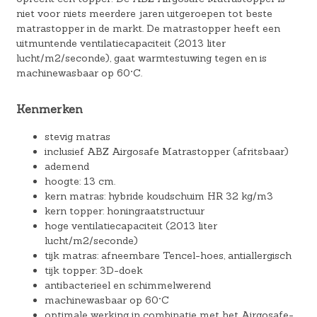
niet voor niets meerdere jaren uitgeroepen tot beste
matrastopper in de markt. De matrastopper heeft een
uitmuntende ventilatiecapaciteit (2013 liter
lucht/m2/seconde), gaat warmtestuwing tegen en is
machinewasbaar op 60°C.
Kenmerken
stevig matras
inclusief ABZ Airgosafe Matrastopper (afritsbaar)
ademend
hoogte: 13 cm.
kern matras: hybride koudschuim HR 32 kg/m3
kern topper: honingraatstructuur
hoge ventilatiecapaciteit (2013 liter
lucht/m2/seconde)
tijk matras: afneembare Tencel-hoes, antiallergisch
tijk topper: 3D-doek
antibacterieel en schimmelwerend
machinewasbaar op 60°C
optimale werking in combinatie met het Airgosafe-