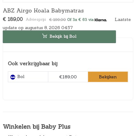
ABZ Airgo Koala Babymatras
O
H
€
189,00
Laatste
€
199,00
Of 3x € 63 via
o
u
update op augustus 8, 2026 04:57
r
i
s
d
Bekijk bij Bol
p
i
r
g
o
e
n
p
Ook verkrijgbaar bij
k
r
e
i
l
j
Bol
Bekijken
€189,00
i
s
j
i
k
s
e
:
p
€
r
1
i
8
j
9
Winkelen bij Baby Plus
s
,
w
0