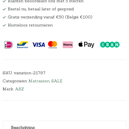
Klanten beoordelen ons met 5 sterren
a
0
Bestel nu, betaal later of gespreid
s
.
:
Gratis verzending vanaf €50 (België €100)
€
Kosteloos retourneren
1
9
9
,
0
0
.
SKU:
variation-21797
Categorieën:
Matrassen
,
SALE
Merk:
ABZ
Beschrijving