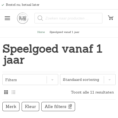
Bestel nu, betaal later
P
r
o
d
u
Home
Speelgoed vanaf 1 jaar
c
t
e
Speelgoed vanaf 1
n
z
o
jaar
e
k
e
n
Filters
Toont alle 11 resultaten
Merk
Kleur
Alle filters