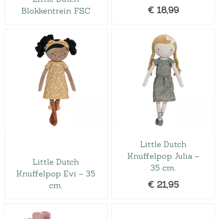
€
18,99
Blokkentrein FSC
Little Dutch
Knuffelpop Julia –
Little Dutch
35 cm.
Knuffelpop Evi – 35
€
21,95
cm.