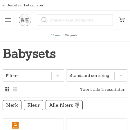
Bestel nu, betaal later
P
r
o
d
u
Home
Babysets
c
t
e
Babysets
n
z
o
e
k
e
n
Filters
Toont alle 3 resultaten
Merk
Kleur
Alle filters