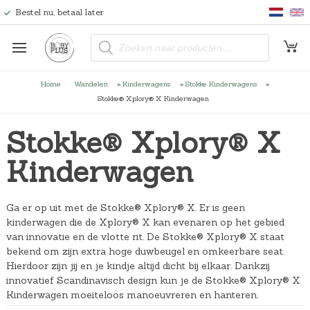
Bestel nu, betaal later
P
r
o
d
u
Home
Wandelen
»
Kinderwagens
»
Stokke Kinderwagens
»
c
t
Stokke® Xplory® X Kinderwagen
e
n
z
Stokke® Xplory® X
o
e
k
Kinderwagen
e
n
Ga er op uit met de Stokke® Xplory® X. Er is geen
kinderwagen die de Xplory® X kan evenaren op het gebied
van innovatie en de vlotte rit. De Stokke® Xplory® X staat
bekend om zijn extra hoge duwbeugel en omkeerbare seat.
Hierdoor zijn jij en je kindje altijd dicht bij elkaar. Dankzij
innovatief Scandinavisch design kun je de Stokke® Xplory® X
Kinderwagen moeiteloos manoeuvreren en hanteren.