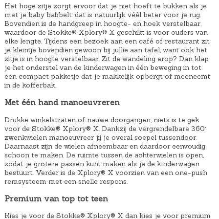
Het hoge zitje zorgt ervoor dat je niet hoeft te bukken als je
met je baby babbelt: dat is natuurlijk véél beter voor je rug.
Bovendien is de handgreep in hoogte- en hoek verstelbaar,
waardoor de Stokke® Xplory® X geschikt is voor ouders van
elke lengte. Tijdens een bezoek aan een café of restaurant zit
je kleintje bovendien gewoon bij jullie aan tafel, want ook het
zitje is in hoogte verstelbaar. Zit de wandeling erop? Dan klap
je het onderstel van de kinderwagen in één beweging in tot
een compact pakketje dat je makkelijk opbergt of meeneemt
in de kofferbak.
Met één hand manoeuvreren
Drukke winkelstraten of nauwe doorgangen, niets is te gek
voor de Stokke® Xplory® X. Dankzij de vergrendelbare 360°
zwenkwielen​ manoeuvreer jij je overal soepel tussendoor.
Daarnaast zijn de wielen afneembaar en daardoor eenvoudig
schoon te maken. De ruimte tussen de achterwielen is open,
zodat je grotere passen kunt maken als je de kinderwagen
bestuurt. Verder is de Xplory® X voorzien van een one-push
remsysteem met een snelle respons.
Premium van top tot teen
Kies je voor de Stokke® Xplory® X dan kies je voor premium