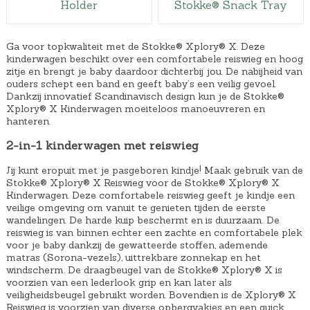
Holder
Stokke® Snack Tray
Ga voor topkwaliteit met de Stokke® Xplory® X. Deze
kinderwagen beschikt over een comfortabele reiswieg en hoog
zitje en brengt je baby daardoor dichterbij jou. De nabijheid van
ouders schept een band en geeft baby’s een veilig gevoel.
Dankzij innovatief Scandinavisch design kun je de Stokke®
Xplory® X Kinderwagen moeiteloos manoeuvreren en
hanteren.
2-in-1 kinderwagen met reiswieg
Jij kunt eropuit met je pasgeboren kindje! Maak gebruik van de
Stokke® Xplory® X Reiswieg voor de Stokke® Xplory® X
Kinderwagen. Deze comfortabele reiswieg geeft je kindje een
veilige omgeving om vanuit te genieten tijden de eerste
wandelingen. De harde kuip beschermt en is duurzaam. De
reiswieg is van binnen echter een zachte en comfortabele plek
voor je baby dankzij de gewatteerde stoffen, ademende
matras (Sorona-vezels), uittrekbare zonnekap en het
windscherm. De draagbeugel van de Stokke® Xplory® X is
voorzien van een lederlook grip en kan later als
veiligheidsbeugel gebruikt worden. Bovendien is de Xplory® X
Reiswieg is voorzien van diverse opbergvakjes en een quick