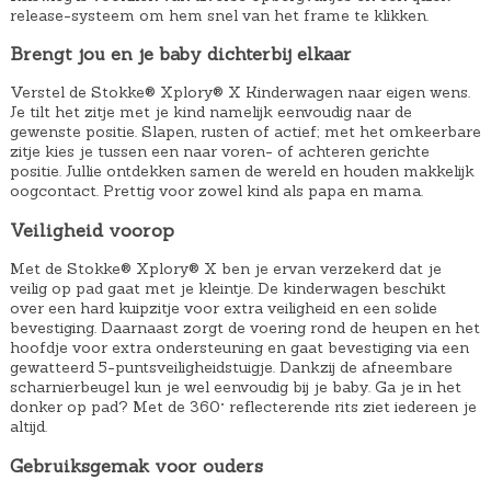
release-systeem om hem snel van het frame te klikken.
Brengt jou en je baby dichterbij elkaar
Verstel de Stokke® Xplory® X Kinderwagen naar eigen wens.
Je tilt het zitje met je kind namelijk eenvoudig naar de
gewenste positie. Slapen, rusten of actief; met het omkeerbare
zitje kies je tussen een naar voren- of achteren gerichte
positie. Jullie ontdekken samen de wereld en houden makkelijk
oogcontact. Prettig voor zowel kind als papa en mama.
Veiligheid voorop
Met de Stokke® Xplory® X ben je ervan verzekerd dat je
veilig op pad gaat met je kleintje. De kinderwagen beschikt
over een hard kuipzitje voor extra veiligheid en een solide
bevestiging. Daarnaast zorgt de voering rond de heupen en het
hoofdje voor extra ondersteuning en gaat bevestiging via een
gewatteerd 5-puntsveiligheidstuigje. Dankzij de afneembare
scharnierbeugel kun je wel eenvoudig bij je baby. Ga je in het
donker op pad? Met de 360° reflecterende rits ziet iedereen je
altijd.
Gebruiksgemak voor ouders