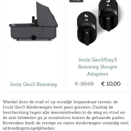
Joolz Geo3/Day5
Reiswieg Hoogte
Adapters
O
H
€
39,95
€
10,00
Joolz Geo3 Reiswieg
o
u
r
i
Wandel door de stad of op moeilijk begaanbaar terrein, de
s
d
Joolz Geo3 Kinderwagen kent geen grenzen. Dankzij de
bescherming tegen alle weersinvloeden in de wieg en stoel en
p
i
de anti-lekwielen ga je moeiteloos buiten de gebaande paden.
r
g
Bovendien biedt de stevige en ruime kinderwagen oneindig veel
uitbreidingsmogelijkheden.
o
e