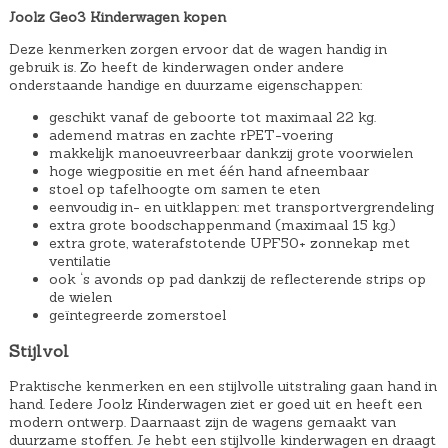
€
Joolz Geo3 Kinderwagen kopen
3
Deze kenmerken zorgen ervoor dat de wagen handig in
9
gebruik is. Zo heeft de kinderwagen onder andere
onderstaande handige en duurzame eigenschappen:
,
9
geschikt vanaf de geboorte tot maximaal 22 kg.
ademend matras en zachte rPET-voering
5
makkelijk manoeuvreerbaar dankzij grote voorwielen
.
hoge wiegpositie en met één hand afneembaar
stoel op tafelhoogte om samen te eten
eenvoudig in- en uitklappen: met transportvergrendeling
extra grote boodschappenmand (maximaal 15 kg.)
extra grote, waterafstotende UPF50+ zonnekap met
ventilatie
ook ‘s avonds op pad dankzij de reflecterende strips op
de wielen
geïntegreerde zomerstoel
Stijlvol
Praktische kenmerken en een stijlvolle uitstraling gaan hand in
hand. Iedere Joolz Kinderwagen ziet er goed uit en heeft een
modern ontwerp. Daarnaast zijn de wagens gemaakt van
duurzame stoffen. Je hebt een stijlvolle kinderwagen en draagt