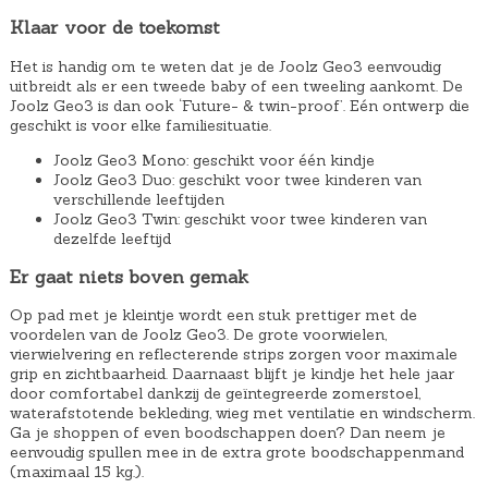
n
p
Klaar voor de toekomst
k
r
Het is handig om te weten dat je de Joolz Geo3 eenvoudig
e
i
uitbreidt als er een tweede baby of een tweeling aankomt. De
l
j
Joolz Geo3 is dan ook ‘Future- & twin-proof’. Eén ontwerp die
geschikt is voor elke familiesituatie.
i
s
Joolz Geo3 Mono: geschikt voor één kindje
j
i
Joolz Geo3 Duo: geschikt voor twee kinderen van
k
s
verschillende leeftijden
e
:
Joolz Geo3 Twin: geschikt voor twee kinderen van
dezelfde leeftijd
p
€
r
1
Er gaat niets boven gemak
i
0
Op pad met je kleintje wordt een stuk prettiger met de
j
,
voordelen van de Joolz Geo3. De grote voorwielen,
vierwielvering en reflecterende strips zorgen voor maximale
s
0
grip en zichtbaarheid. Daarnaast blijft je kindje het hele jaar
w
0
door comfortabel dankzij de geïntegreerde zomerstoel,
waterafstotende bekleding, wieg met ventilatie en windscherm.
a
.
Ga je shoppen of even boodschappen doen? Dan neem je
s
eenvoudig spullen mee in de extra grote boodschappenmand
:
(maximaal 15 kg.).