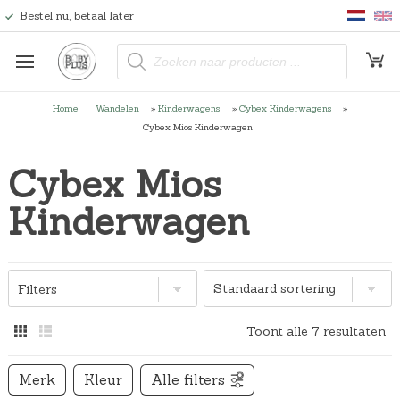
Bestel nu, betaal later
P
r
o
d
u
Home
Wandelen
»
Kinderwagens
»
Cybex Kinderwagens
»
c
t
Cybex Mios Kinderwagen
e
n
z
Cybex Mios
o
e
k
Kinderwagen
e
n
Filters
Toont alle 7 resultaten
Merk
Kleur
Alle filters