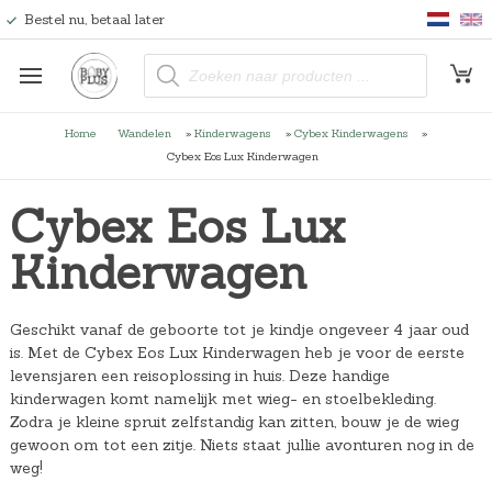
Bestel nu, betaal later
P
r
o
d
u
Home
Wandelen
»
Kinderwagens
»
Cybex Kinderwagens
»
c
t
Cybex Eos Lux Kinderwagen
e
n
z
Cybex Eos Lux
o
e
k
Kinderwagen
e
n
Geschikt vanaf de geboorte tot je kindje ongeveer 4 jaar oud
is. Met de Cybex Eos Lux Kinderwagen heb je voor de eerste
levensjaren een reisoplossing in huis. Deze handige
kinderwagen komt namelijk met wieg- en stoelbekleding.
Zodra je kleine spruit zelfstandig kan zitten, bouw je de wieg
gewoon om tot een zitje. Niets staat jullie avonturen nog in de
weg!