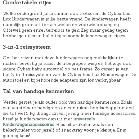
Comfortabele ritjes
Welke ondergrond jullie samen ook trotseren, de Cybex Eos
Lux Kinderwagen is jullie beste vriend. De kinderwagen heeft
namelijk grote all-terrain wielen en voorwielophanging.
Oftewel, geen enkel terrein is te gek. Zeg maar gedag tegen
hobbelige ritjes en hallo tegen soepele kinderwagentripjes.
3-in-1 reissysteem
Om het reizen met deze kinderwagen nog makkelijker te
maken, bevestig je naast de inbegrepen wieg en het zitje ook
iedere Cybex baby autostoel op het frame. Zo geniet je van
het 3-in-1 reissysteem van de Cybex Eos Lux Kinderwagen. De
autostoel en bijbehorende adapters zijn los verkrijgbaar.
Tal van handige kenmerken
Verder geniet je als ouder ook van handige kenmerken. Zoals
een verstelbare handgreep en een ruime boodschappenmand
die tot wel 5 kg. draagt. En wil je nog meer handige accessoires,
breid je kinderwagen dan uit met
universele
kinderwagenaccessoires
. Kies uit artikelen zoals een
bekerhouder voor jezelf of snacktray voor je kleintje. Er is
genoeg keus!