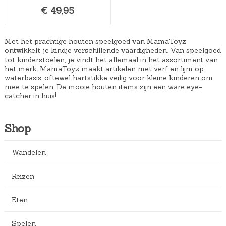
5
€
49,95
e
s
,
p
:
9
r
€
5
Met het prachtige houten speelgoed van MamaToyz
i
1
ontwikkelt je kindje verschillende vaardigheden. Van speelgoed
.
tot kinderstoelen, je vindt het allemaal in het assortiment van
j
0
het merk. MamaToyz maakt artikelen met verf en lijm op
s
9
waterbasis, oftewel hartstikke veilig voor kleine kinderen om
mee te spelen. De mooie houten items zijn een ware eye-
w
,
catcher in huis!
a
0
s
0
Shop
:
.
€
Wandelen
1
7
Reizen
4
,
Eten
0
0
Spelen