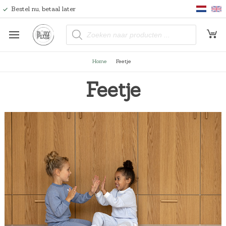
Bestel nu, betaal later
P
r
o
d
u
Home
Feetje
c
t
e
Feetje
n
z
o
e
k
e
n