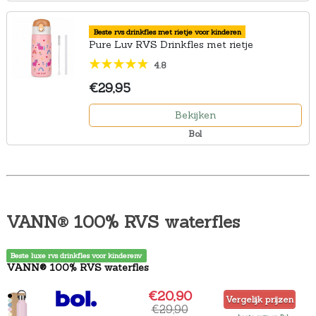
Beste rvs drinkfles met rietje voor kinderen
Pure Luv RVS Drinkfles met rietje
4.8
€29,95
Bekijken
Bol
VANN® 100% RVS waterfles
Beste luxe rvs drinkfles voor kinderenv
VANN® 100% RVS waterfles
€20,90
Vergelijk prijzen
€29,90