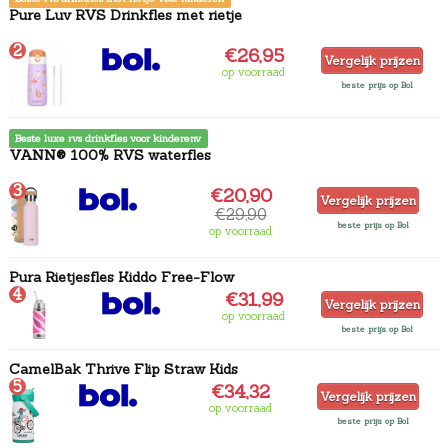
Pure Luv RVS Drinkfles met rietje
2
€26,95
Vergelijk prijzen
op voorraad
beste prijs op Bol
Beste luxe rvs drinkfles voor kinderenv
VANN® 100% RVS waterfles
3
€20,90
Vergelijk prijzen
€29,90
beste prijs op Bol
op voorraad
Pura Rietjesfles Kiddo Free-Flow
4
€31,99
Vergelijk prijzen
op voorraad
beste prijs op Bol
CamelBak Thrive Flip Straw Kids
5
€34,32
Vergelijk prijzen
op voorraad
beste prijs op Bol