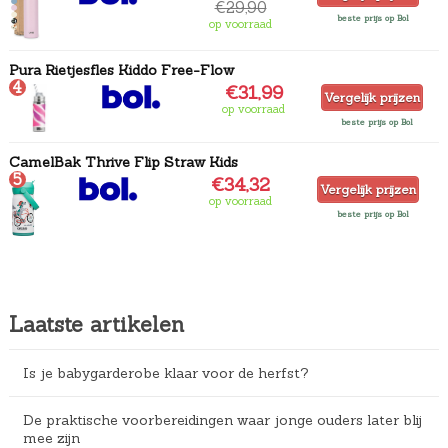
€29,90
beste prijs op Bol
op voorraad
Pura Rietjesfles Kiddo Free-Flow
4
€31,99
Vergelijk prijzen
op voorraad
beste prijs op Bol
CamelBak Thrive Flip Straw Kids
5
€34,32
Vergelijk prijzen
op voorraad
beste prijs op Bol
Laatste artikelen
Is je babygarderobe klaar voor de herfst?
De praktische voorbereidingen waar jonge ouders later blij
mee zijn