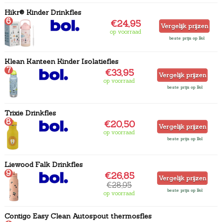
Hikr® Kinder Drinkfles
6
€24,95
Vergelijk prijzen
op voorraad
beste prijs op Bol
Klean Kanteen Kinder Isolatiefles
7
€33,95
Vergelijk prijzen
op voorraad
beste prijs op Bol
Trixie Drinkfles
8
€20,50
Vergelijk prijzen
op voorraad
beste prijs op Bol
Liewood Falk Drinkfles
9
€26,85
Vergelijk prijzen
€28,95
beste prijs op Bol
op voorraad
Contigo Easy Clean Autospout thermosfles