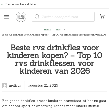
Bestel nu, betaal later
P
r
o
d
u
Home
Blog
»
c
t
Beste rvs drinkfles voor kinderen kopen? – Top 10 rvs drinkflessen voor kinderen van 2026
e
n
z
Beste rvs drinkfles voor
o
e
kinderen kopen? – Top 10
k
e
rvs drinkflessen voor
n
kinderen van 2026
melissa
augustus 21, 2025
Een goede drinkfles is voor kinderen onmisbaar, of het nu gaat
om school, sport of onderweg. Steeds meer ouders kiezen