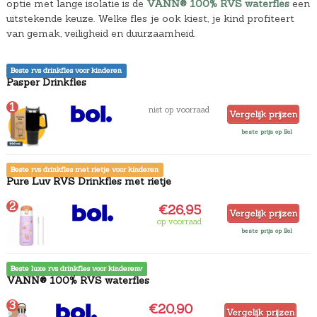
optie met lange isolatie is de
VANN® 100% RVS waterfles
een
uitstekende keuze. Welke fles je ook kiest, je kind profiteert
van gemak, veiligheid en duurzaamheid.
Beste rvs drinkfles voor kinderen
Pasper Drinkfles
1
niet op voorraad
Vergelijk prijzen
beste prijs op Bol
Beste rvs drinkfles met rietje voor kinderen
Pure Luv RVS Drinkfles met rietje
2
€26,95
Vergelijk prijzen
op voorraad
beste prijs op Bol
Beste luxe rvs drinkfles voor kinderenv
VANN® 100% RVS waterfles
3
€20,90
Vergelijk prijzen